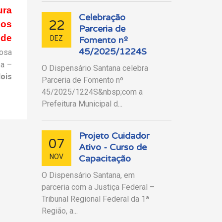
ura
Celebração
22
dos
Parceria de
 de
DEZ
Fomento nº
45/2025/1224S
dosa
sa –
O Dispensário Santana celebra
dois
Parceria de Fomento nº
45/2025/1224S&nbsp;com a
Prefeitura Municipal d...
Projeto Cuidador
07
Ativo - Curso de
NOV
Capacitação
O Dispensário Santana, em
parceria com a Justiça Federal –
Tribunal Regional Federal da 1ª
Região, a...